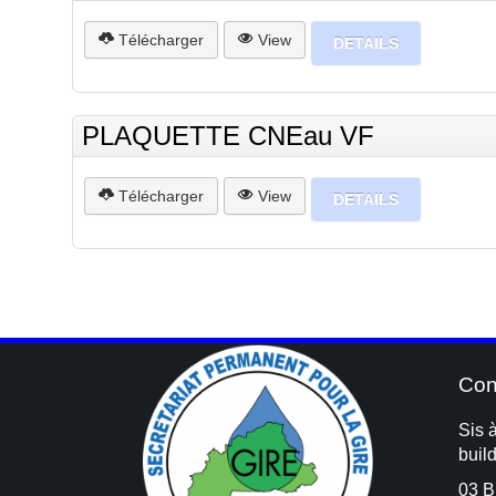
Télécharger
View
DETAILS
PLAQUETTE CNEau VF
Télécharger
View
DETAILS
Con
Sis 
buil
03 B