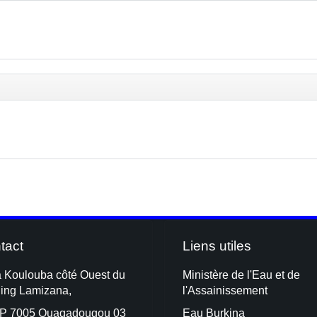
tact
Liens utiles
à Koulouba côté Ouest du
Ministère de l'Eau et de
ding Lamizana,
l'Assainissement
P 7005 Ouagadougou 03
Eau Burkina