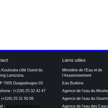
tact
Liens utiles
à Koulouba côté Ouest du
Ministère de l'Eau et de
ding Lamizana,
l'Assainissement
P 7005 Ouagadougou 03
Eau Burkina
phone : (+226) 25 32 42 47
Agence de l'eau du Mouh
: (+226) 25 31 50 06
Agence de l'e
au
du Gourm
il :
sp.pagire@yahoo.fr
Agence de l'eau des Casc