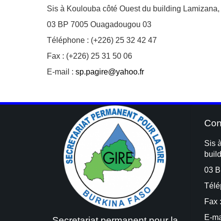
Sis à Koulouba côté Ouest du building Lamizana,
03 BP 7005 Ouagadougou 03
Téléphone : (+226) 25 32 42 47
Fax : (+226) 25 31 50 06
E-mail :
sp.pagire@yahoo.fr
Con
Sis 
buil
03 B
Télé
Fax 
E-ma
Secretariat permanent pour la